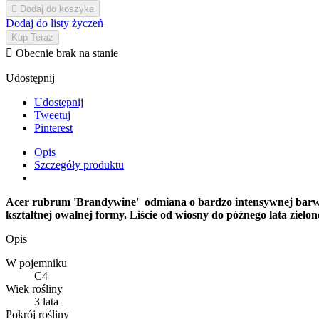

Dodaj do koszyka
Dodaj do listy życzeń
Kup Teraz

Obecnie brak na stanie
Udostępnij
Udostępnij
Tweetuj
Pinterest
Opis
Szczegóły produktu
Acer rubrum 'Brandywine' odmiana o bardzo intensywnej barwie 
kształtnej owalnej formy. Liście od wiosny do późnego lata zie
Opis
W pojemniku
C4
Wiek rośliny
3 lata
Pokrój rośliny