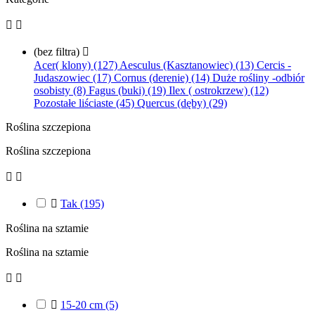


(bez filtra)

Acer( klony) (127)
Aesculus (Kasztanowiec) (13)
Cercis -
Judaszowiec (17)
Cornus (derenie) (14)
Duże rośliny -odbiór
osobisty (8)
Fagus (buki) (19)
Ilex ( ostrokrzew) (12)
Pozostałe liściaste (45)
Quercus (dęby) (29)
Roślina szczepiona
Roślina szczepiona



Tak
(195)
Roślina na sztamie
Roślina na sztamie



15-20 cm
(5)