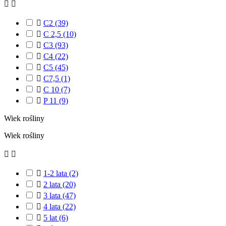



C2
(39)

C 2,5
(10)

C3
(93)

C4
(22)

C5
(45)

C7,5
(1)

C 10
(7)

P 11
(9)
Wiek rośliny
Wiek rośliny



1-2 lata
(2)

2 lata
(20)

3 lata
(47)

4 lata
(22)

5 lat
(6)