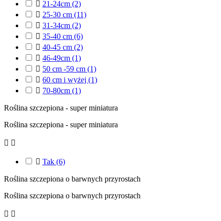

21-24cm
(2)

25-30 cm
(11)

31-34cm
(2)

35-40 cm
(6)

40-45 cm
(2)

46-49cm
(1)

50 cm -59 cm
(1)

60 cm i wyżej
(1)

70-80cm
(1)
Roślina szczepiona - super miniatura
Roślina szczepiona - super miniatura



Tak
(6)
Roślina szczepiona o barwnych przyrostach
Roślina szczepiona o barwnych przyrostach

