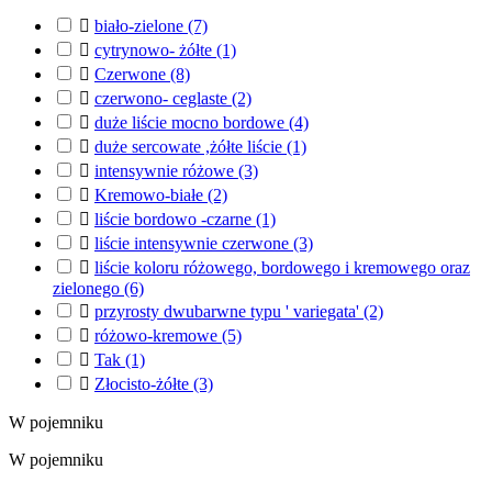

biało-zielone
(7)

cytrynowo- żółte
(1)

Czerwone
(8)

czerwono- ceglaste
(2)

duże liście mocno bordowe
(4)

duże sercowate ,żółte liście
(1)

intensywnie różowe
(3)

Kremowo-białe
(2)

liście bordowo -czarne
(1)

liście intensywnie czerwone
(3)

liście koloru różowego, bordowego i kremowego oraz
zielonego
(6)

przyrosty dwubarwne typu ' variegata'
(2)

różowo-kremowe
(5)

Tak
(1)

Złocisto-żółte
(3)
W pojemniku
W pojemniku