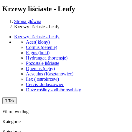
Krzewy liściaste - Leafy
Strona główna
Krzewy liściaste - Leafy
Krzewy liściaste - Leafy
Acer( klony)
Cornus (derenie)
Fagus (buki)
Hydrangea (hortensje)
Pozostałe liściaste
Quercus (dęby)
Aesculus (Kasztanowiec)
Ilex ( ostrokrzew)
Cercis -Judaszowiec
Duże rośliny -odbiór osobisty

Tak
Filtruj według
Kategorie
Kategorie