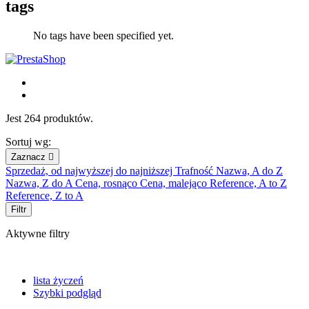
tags
No tags have been specified yet.
Jest 264 produktów.
Sortuj wg:
Zaznacz

Sprzedaż, od najwyższej do najniższej
Trafność
Nazwa, A do Z
Nazwa, Z do A
Cena, rosnąco
Cena, malejąco
Reference, A to Z
Reference, Z to A
Filtr
Aktywne filtry
lista życzeń
Szybki podgląd