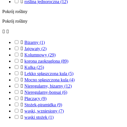

roślina jednoroczna
(12)
Pokrój rośliny
Pokrój rośliny



Bizarny
(1)

Jajowaty
(2)

Kolumnowy
(29)

korona zaokrąglona
(89)

Kulka
(25)

Lekko spłaszczona kula
(5)

Mocno spłaszczona kula
(4)

Nieregularny, bizarny
(12)

Nieregularny-bonsai
(6)

Płaczący
(9)

Stożek-piramidka
(9)

wąski, wzniesiony
(7)

wąski stożek
(1)